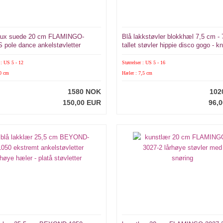
faux suede 20 cm FLAMINGO-
Blå lakkstøvler blokkhæl 7,5 cm - 
 pole dance ankelstøvletter
tallet støvler hippie disco gogo - 
boots
 : US 5 - 12
Størrelser : US 5 - 16
20 cm
Hæler : 7,5 cm
1580 NOK
102
150,00 EUR
96,