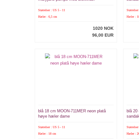
Størrelser : US 5 - 11
Størrelser
Hæler : 6,5 cm
Hæler : 
1020 NOK
96,00 EUR
blå 18 cm MOON-711MER neon platå
blå 20
høye hæler dame
sandal
Størrelser : US 5 - 11
Størrelser
Hæler : 18 cm
Hæler : 