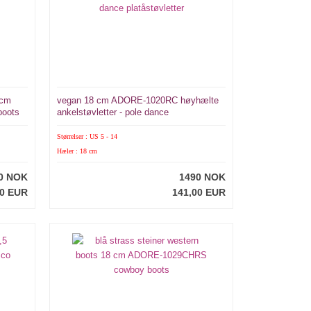
 cm
vegan 18 cm ADORE-1020RC høyhælte
oots
ankelstøvletter - pole dance
platåstøvletter
Størrelser : US 5 - 14
Hæler : 18 cm
0 NOK
1490 NOK
00 EUR
141,00 EUR