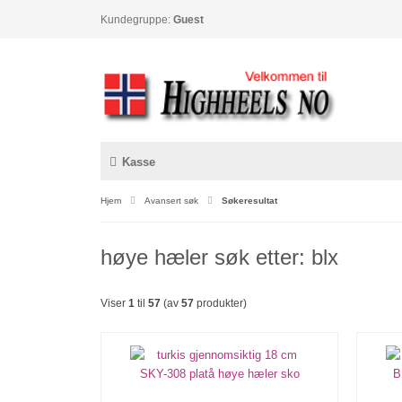
Kundegruppe:
Guest
Kasse
Hjem
Avansert søk
Søkeresultat
høye hæler søk etter: blx
Viser
1
til
57
(av
57
produkter)