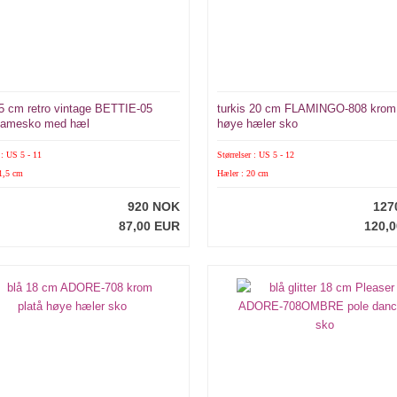
,5 cm retro vintage BETTIE-05
turkis 20 cm FLAMINGO-808 krom 
damesko med hæl
høye hæler sko
 : US 5 - 11
Størrelser : US 5 - 12
1,5 cm
Hæler : 20 cm
920 NOK
127
87,00 EUR
120,