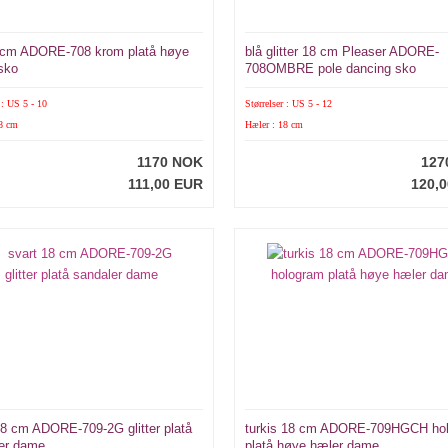
 cm ADORE-708 krom platå høye
blå glitter 18 cm Pleaser ADORE-
sko
708OMBRE pole dancing sko
 : US 5 - 10
Størrelser : US 5 - 12
18 cm
Hæler : 18 cm
1170 NOK
127
111,00 EUR
120,
18 cm ADORE-709-2G glitter platå
turkis 18 cm ADORE-709HGCH ho
er dame
platå høye hæler dame