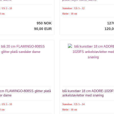
 : US 5 - 10
Størrelser : US 5 - 12
18 cm
Hæler : 18 cm
950 NOK
127
90,00 EUR
120,
 cm FLAMINGO-808SS glitter platå
blå kunstlær 18 cm ADORE-1020
er dame
ankelstøvletter med snøring
 : US 5 - 10
Størrelser : US 5 - 14
20 cm
Hæler : 18 cm