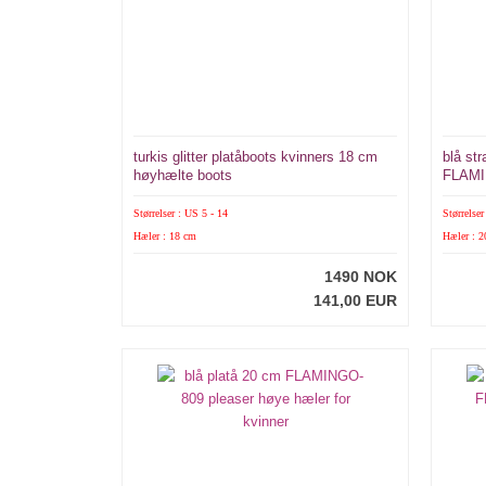
turkis glitter platåboots kvinners 18 cm
blå st
høyhælte boots
FLAMI
Størrelser : US 5 - 14
Størrelser
Hæler : 18 cm
Hæler : 
1490 NOK
141,00 EUR