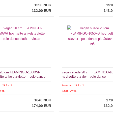
1390 NOK
151
132,00 EUR
143,
 20 cm FLAMINGO-1050WR
vegan suede 20 cm FLAMINGO-1
te ankelstøvletter - pole dance
høyhælte støvler - pole dance
øvletter
platåstøvler i blå
 : US 5 - 12
Størrelser : US 5 - 12
20 cm
Hæler : 20 cm
1840 NOK
171
174,00 EUR
162,