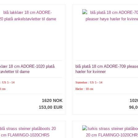
kklær 18 cm ADORE-1020 platå
blå platå 18 cm ADORE-709 pleas
øvletter til dame
hæler for kvinner
 : US 5 - 14
Størrelser : US 5 - 14
18 cm
Hæler : 18 cm
1620 NOK
102
153,00 EUR
96,