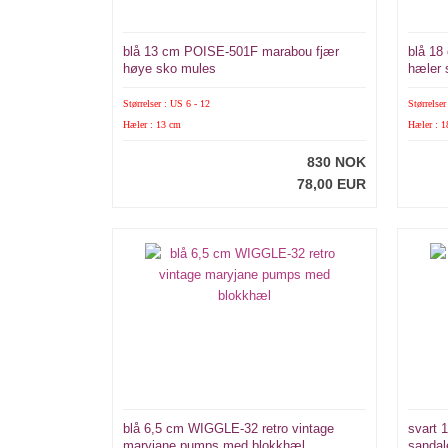
blå 13 cm POISE-501F marabou fjær
blå 18
høye sko mules
hæler 
Størrelser : US 6 - 12
Størrelser
Hæler : 13 cm
Hæler : 
830 NOK
78,00 EUR
blå 6,5 cm WIGGLE-32 retro vintage
svart 
maryjane pumps med blokkhæl
sandal