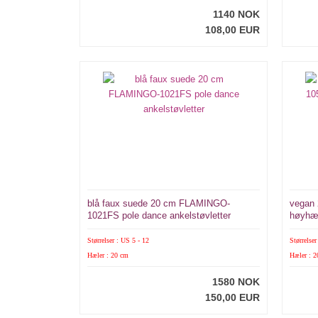
1140 NOK
108,00 EUR
blå faux suede 20 cm FLAMINGO-
vegan
1021FS pole dance ankelstøvletter
høyhæl
platåst
Størrelser : US 5 - 12
Størrelser
Hæler : 20 cm
Hæler : 
1580 NOK
150,00 EUR