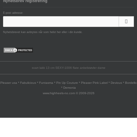
Nyhetsbrev registrering
E-post adresse:
Nyhetsbrevet kan avbrytes når som helst her eller i din kunde.
svart lakk 13 cm SEXY-1006 flate ankelstøvler dame
Pleaser usa * Fabulicious * Funtasma * Pin Up Couture * Pleaser Pink Label * Devious * Bordello
* Demonia
www.highheels-no.com © 2009-2026