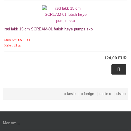
rød lakk 15 cm SCREAM-01 fetish høye pumps sko
Størrelser : US 5 - 14
Hæler : 15 cm
124,00 EUR
« første
|
« forrige
|
neste »
|
siste »
Mer om...