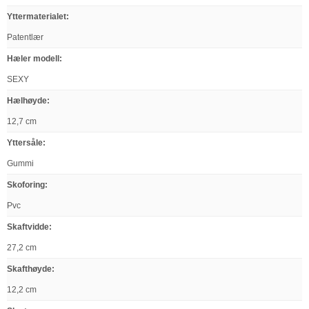
Yttermaterialet
:
Patentlær
Hæler modell
:
SEXY
Hælhøyde
:
12,7 cm
Yttersåle
:
Gummi
Skoforing
:
Pvc
Skaftvidde
:
27,2 cm
Skafthøyde
:
12,2 cm