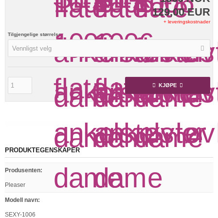
129,00 EUR
+ leveringskostnader
Tilgjengelige størrelser
Vennligst velg
KJØPE
PRODUKTEGENSKAPER
Produsenten
:
Pleaser
Modell navn
:
SEXY-1006