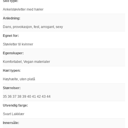
Sko type
:
Ankelstøvletter med hæler
Anledning
:
Dans, provokasjon, fest, arrogant, sexy
Egnet for
:
Støvletter til kvinner
Egenskaper
:
Komfortabel, Vegan materialer
Hæl typen
:
Høyhælte, uten platå
Størrelser
:
35 36 37 38 39 40 41 42 43 44
Utvendig farge
:
Svart Lakklær
Innersåle
: