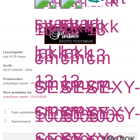
Leveringstid:
opp til 28 dager
Art.Nr.:
SEXY1006/B - SWX
Produsenten:
ankelhøye støvler - PLEASER
Flere produkter fra:
ankelhøye støvler - PLEASER
Trykk artikkelbladet
Størrelstabell
1360 NOK