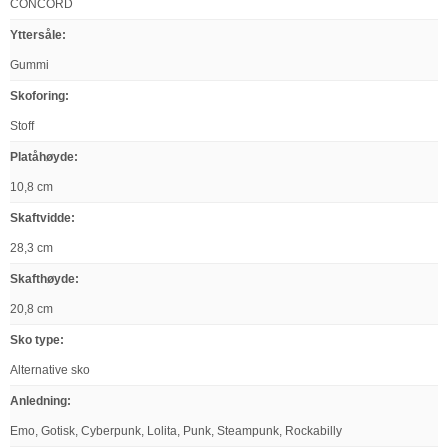
CONCORD
Yttersåle
:
Gummi
Skoforing
:
Stoff
Platåhøyde
:
10,8 cm
Skaftvidde
:
28,3 cm
Skafthøyde
:
20,8 cm
Sko type
:
Alternative sko
Anledning
:
Emo, Gotisk, Cyberpunk, Lolita, Punk, Steampunk, Rockabilly