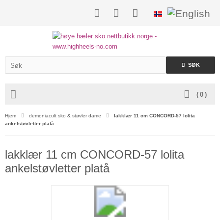
SØK
(
0
)
Hjem
demoniacult sko & støvler dame
lakklær 11 cm CONCORD-57 lolita
ankelstøvletter platå
lakklær 11 cm CONCORD-57 lolita
ankelstøvletter platå