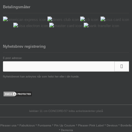
Betalingsmåter
Nyhetsbrev registrering
E-post adresse:
Nyhetsbrevet kan avbrytes når som helst her eller i din kunde.
lakklær 11 cm CONCORD-57 lolita ankelstøvletter platå
Pleaser usa * Fabulicious * Funtasma * Pin Up Couture * Pleaser Pink Label * Devious * Bordello
* Demonia