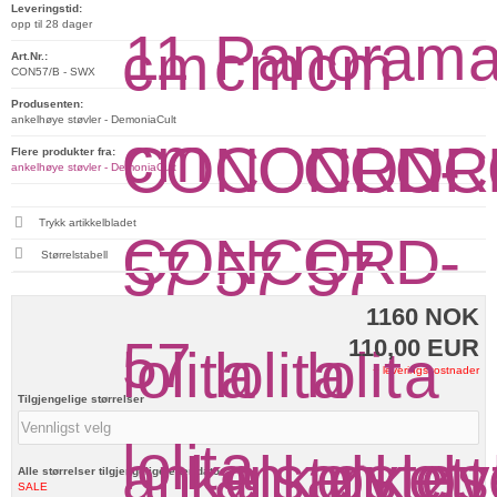
Leveringstid:
opp til 28 dager
Art.Nr.:
CON57/B - SWX
Produsenten:
ankelhøye støvler - DemoniaCult
Flere produkter fra:
ankelhøye støvler - DemoniaCult
Trykk artikkelbladet
Størrelstabell
1160 NOK
110,00 EUR
+ leveringskostnader
Tilgjengelige størrelser
Alle størrelser tilgjengelige etter dato:
SALE