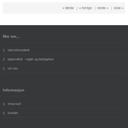
« første
|
« forrige
|
neste »
|
siste »
Mer om...
størrelsestabell
kjøpsvilkår - regler og betingelser
om oss
Informasjon
shop kart
kontakt