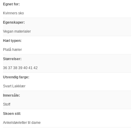
Egnet for
:
Kvinners sko
Egenskaper
:
Vegan materialer
Hæl typen
:
Platå hæler
Størrelser
:
36 37 38 39 40 41 42
Utvendig farge
:
Svart Lakklær
Innersåle
:
Stoff
Skoen stil
:
Ankelstøvletter til dame