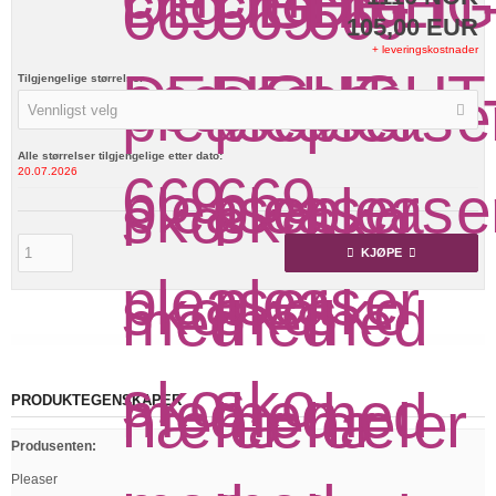
105,00 EUR
+ leveringskostnader
Tilgjengelige størrelser
Vennligst velg
Alle størrelser tilgjengelige etter dato:
20.07.2026
KJØPE
PRODUKTEGENSKAPER
Produsenten
:
Pleaser