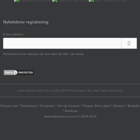
Nyhetsbrev registrering
E-post adresse:
Nyhetsbrevet kan avbrytes når som helst her eller i din kunde.
svart elastisk band 15 cm DELIGHT-669 pleaser sko med hæler til kvinner
Pleaser usa * Fabulicious * Funtasma * Pin Up Couture * Pleaser Pink Label * Devious * Bordello
* Demonia
www.highheels-no.com © 2009-2026