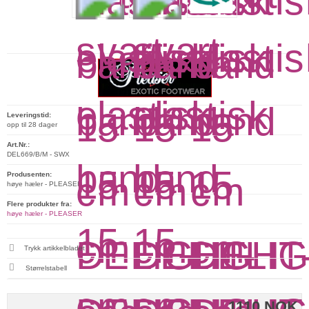
Leveringstid:
opp til 28 dager
Art.Nr.:
DEL669/B/M - SWX
Produsenten:
høye hæler - PLEASER
Flere produkter fra:
høye hæler - PLEASER
Trykk artikkelbladet
Størrelstabell
1110 NOK