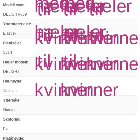
Modell navn
:
DELIGHT-669
Yttermaterialet
:
Elastisk
Platåsåle
:
Svart
Hæler modell
:
DELIGHT
Hælhøyde
:
15,2 cm
Yttersåle
:
Gummi
Skoforing
:
Pvc
Platåhøyde
: