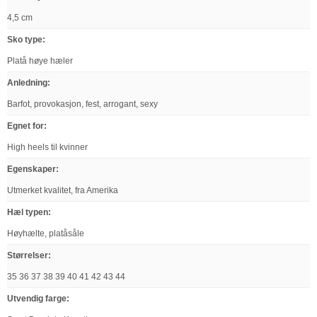
4,5 cm
Sko type
:
Platå høye hæler
Anledning
:
Barfot, provokasjon, fest, arrogant, sexy
Egnet for
:
High heels til kvinner
Egenskaper
:
Utmerket kvalitet, fra Amerika
Hæl typen
:
Høyhælte, platåsåle
Størrelser
:
35 36 37 38 39 40 41 42 43 44
Utvendig farge
: