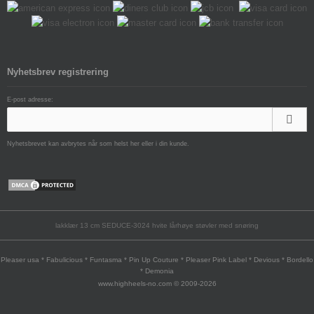
Nyhetsbrev registrering
E-post adresse:
Nyhetsbrevet kan avbrytes når som helst her eller i din kunde.
lakklær 13 cm SEDUCE-3024 hvite lårhøye støvler med snøring
Pleaser usa * Fabulicious * Funtasma * Pin Up Couture * Pleaser Pink Label * Devious * Bordello
* Demonia
www.highheels-no.com © 2009-2026