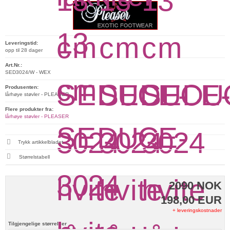
Leveringstid:
opp til 28 dager
Art.Nr.:
SED3024/W - WEX
Produsenten:
lårhøye støvler - PLEASER
Flere produkter fra:
lårhøye støvler - PLEASER
Trykk artikkelbladet
Størrelstabell
2090 NOK
198,00 EUR
+ leveringskostnader
Tilgjengelige størrelser