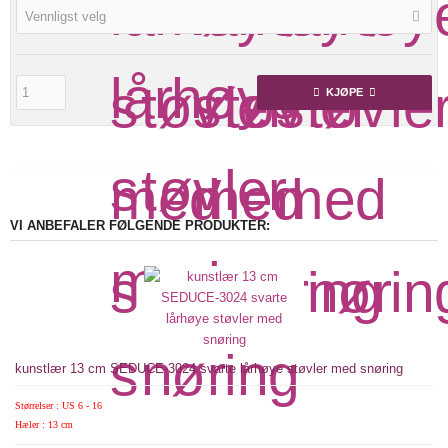
Vennligst velg
KJØPE
VI ANBEFALER FØLGENDE PRODUKTER:
kunstlær 13 cm SEDUCE-3024 svarte lårhøye støvler med snøring
Størrelser : US 6 - 16
Hæler : 13 cm