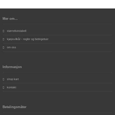
Mer om...
størrelsestabell
kjøpsvilkår - regler og betingelser
om oss
Informasjon
shop kart
kontakt
Betalingsmåter