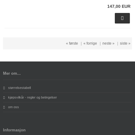
147,00 EUR
« første
|
« forrige
|
neste »
|
siste »
Mer om...
størrelsestabell
kjøpsvilkår - regler og betingelser
om oss
Informasjon