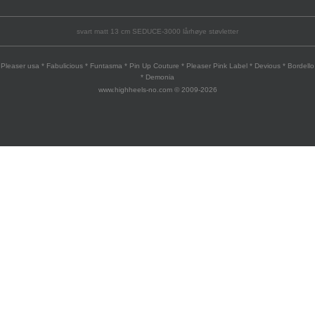
svart matt 13 cm SEDUCE-3000 lårhøye støvletter
Pleaser usa * Fabulicious * Funtasma * Pin Up Couture * Pleaser Pink Label * Devious * Bordello
* Demonia
www.highheels-no.com © 2009-2026