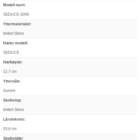
Modell navn
:
SEDUCE-3000
Yttermaterialet
:
Imitert Skinn
Hæler modell
:
SEDUCE
Hælhøyde
:
12,7 cm
Yttersåle
:
Gummi
Skoforing
:
Imitert Skinn
Låromkrets
:
53,8 cm
Skaftvidde
: