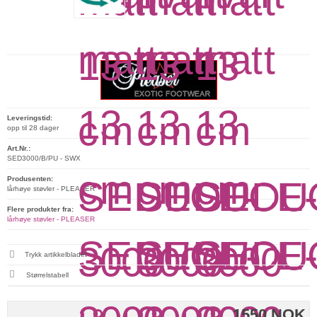
Leveringstid:
opp til 28 dager
Art.Nr.:
SED3000/B/PU - SWX
Produsenten:
lårhøye støvler - PLEASER
Flere produkter fra:
lårhøye støvler - PLEASER
Trykk artikkelbladet
Størrelstabell
1550 NOK