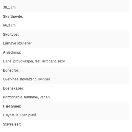
38,1 cm
Skafthøyde
:
66,3 cm
Sko type
:
Lårhøye støvletter
Anledning
:
Dans, provokasjon, fest, arrogant, sexy
Egnet for
:
Overknee støvletter til kvinner
Egenskaper
:
Komfortable, feminine, vegan
Hæl typen
:
Høyhælte, uten platå
Størrelser
: