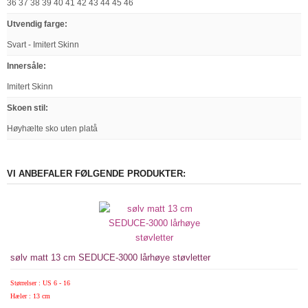
36 37 38 39 40 41 42 43 44 45 46
Utvendig farge
:
Svart - Imitert Skinn
Innersåle
:
Imitert Skinn
Skoen stil
:
Høyhælte sko uten platå
VI ANBEFALER FØLGENDE PRODUKTER:
sølv matt 13 cm SEDUCE-3000 lårhøye støvletter
Størrelser : US 6 - 16
Hæler : 13 cm