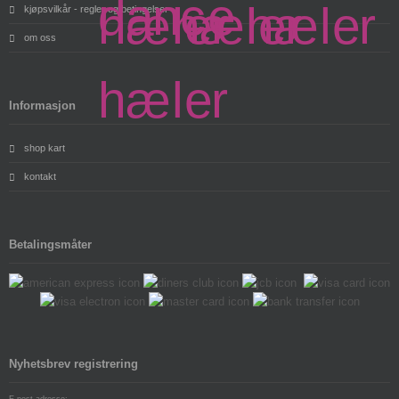
kjøpsvilkår - regler og betingelser
om oss
Informasjon
shop kart
kontakt
Betalingsmåter
Nyhetsbrev registrering
E-post adresse: