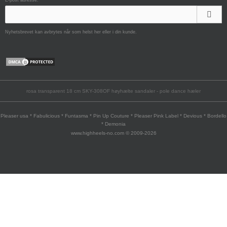
Nyhetsbrevet kan avbrytes når som helst her eller i din kunde.
rosa transparent 18 cm SKY-308OF høyhælte sandaler - pole dance hæler
Pleaser usa * Fabulicious * Funtasma * Pin Up Couture * Pleaser Pink Label * Devious * Bordello
* Demonia
www.highheels-no.com © 2009-2026