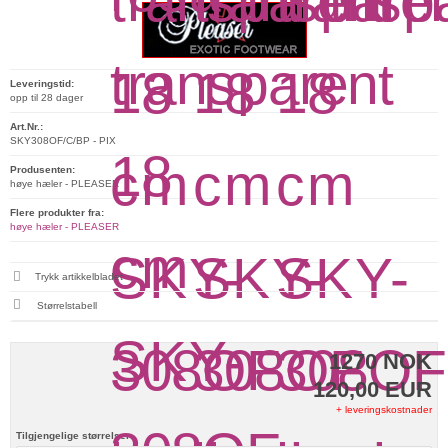
Leveringstid:
opp til 28 dager
Art.Nr.:
SKY308OF/C/BP - PIX
Produsenten:
høye hæler - PLEASER
Flere produkter fra:
høye hæler - PLEASER
Trykk artikkelbladet
Størrelstabell
1270 NOK
120,00 EUR
+ leveringskostnader
Tilgjengelige størrelser