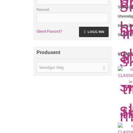
Størrels
Passord:
Utvendig
Innersål
Glemt Passord?
LOGG INN
Skoen sti
Produsent
VI ANB
Vennligst Velg