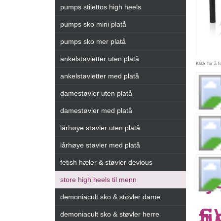
pumps stilettos high heels
pumps sko mini platå
pumps sko mer platå
ankelstøvletter uten platå
Klikk for å f
ankelstøvletter med platå
damestøvler uten platå
damestøvler med platå
lårhøye støvler uten platå
lårhøye støvler med platå
fetish hæler & støvler devious
store high heels til menn
demoniacult sko & støvler dame
demoniacult sko & støvler herre