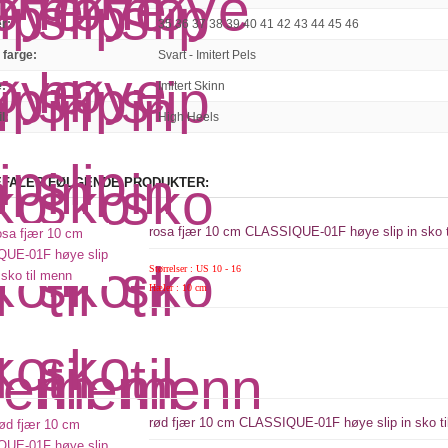
er
:
35 36 37 38 39 40 41 42 43 44 45 46
 farge
:
Svart - Imitert Pels
e
:
Imitert Skinn
l
:
High Heels
EFALER FØLGENDE PRODUKTER:
rosa fjær 10 cm CLASSIQUE-01F høye slip in sko 
Størrelser : US 10 - 16
Hæler : 10 cm
rød fjær 10 cm CLASSIQUE-01F høye slip in sko t