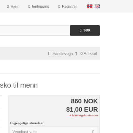
Hjem
Innlogging
Registrer
SØK
Handlevogn
0
Artikkel
sko til menn
860 NOK
81,00 EUR
+ leveringskostnader
Tilgjengelige størrelser
Vennligst velg