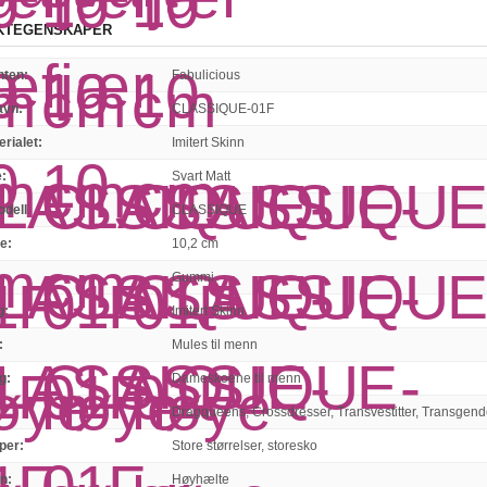
KTEGENSKAPER
nten
:
Fabulicious
avn
:
CLASSIQUE-01F
erialet
:
Imitert Skinn
e
:
Svart Matt
dell
:
CLASSIQUE
e
:
10,2 cm
e
:
Gummi
g
:
Imitert Skinn
:
Mules til menn
g
:
Dameskoene til menn
r
:
Dragqueens, Crossdresser, Transvestitter, Transgend
per
:
Store størrelser, storesko
en
:
Høyhælte