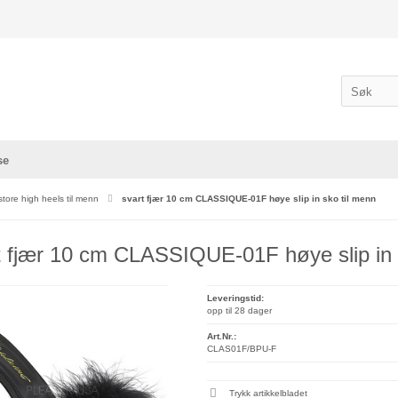
se
store high heels til menn
svart fjær 10 cm CLASSIQUE-01F høye slip in sko til menn
t fjær 10 cm CLASSIQUE-01F høye slip in 
Leveringstid:
opp til 28 dager
Art.Nr.:
CLAS01F/BPU-F
Trykk artikkelbladet