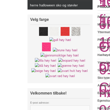
herre halloween sko og støvler
PRODU
Produse
Velg farge
Modell n
Yttermat
Platåsål
Hæler mo
Hælhøyd
Yttersål
Skoforin
Sko type
Anlednin
Velkommen tilbake!
Egnet fo
Egenska
E-post adresse:
Hæl typ