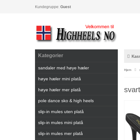
Kundegruppe:
Guest
Kategorier
Kas
sandaler med høye hæler
Hjem
høye hæler mini platå
svar
høye hæler mer platå
pole dance sko & high heels
slip-in mules uten platå
slip-in mules mini platå
slip-in mules mer platå