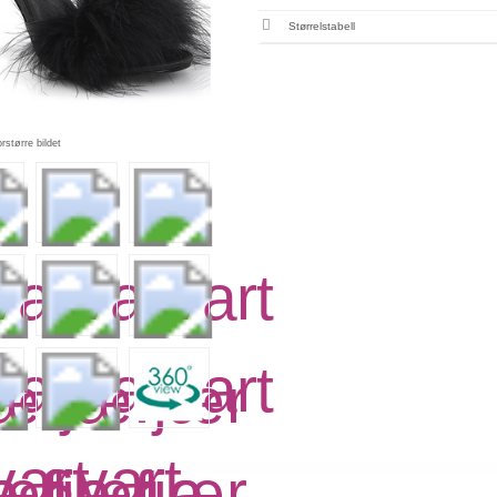
Størrelstabell
orstørre bildet